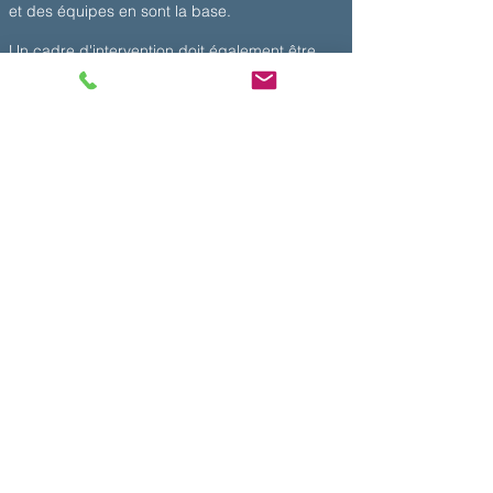
et des équipes en sont la base.
Un cadre d'intervention doit également être
clairement défini
avec
l'intervenant animateur
de ce groupe de travail.
INTERVENTIONS réalisées après
accord du devis présenté
selon les dispositif et contexte d'intervention
établis en partenariat avec l'institution
(déplacement, fréquence, nombre de
participants).
Tarif de base : 120€ / heure (hors frais de
déplacement)
Intervention possible sur toute la France.
Curiculum Vitae
Claire PERRIN
Psychologue clinicienne
ADELI :
87 93 0418 6