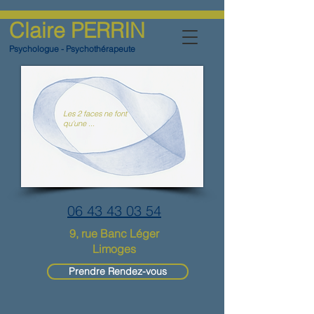
Claire PERRIN
Psychologue - Psychothérapeute
Les 2 faces ne font
qu'une ...
06 43 43 03 54
9, rue Banc Léger
Limoges
Prendre Rendez-vous