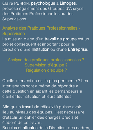
Claire PERRIN,
psychologue
à
Limoges
,
propose également des Groupes d'Analyse
des Pratiques Professionnelles ou des
Supervisions.
Analyse des Pratiques Professionnelles -
Supervision
La mise en place d'un
travail de groupe
est un
projet conséquent et important pour la
Direction d'une I
nstitution
ou d'une
Entreprise
.
Analyse des pratiques professionnelles ?
Supervision d'équipe ?
Régulation d'équipe ?
Quelle intervention est la plus pertinente ? Les
intervenants sont à même de répondre à
cette question en aidant les demandeurs à
clarifier leur situation et leurs attentes.
Afin qu'un
travail de réflexivité
puisse avoir
lieu au niveau des équipes, il est nécessaire
d'établir un cahier des charges précis et
élaboré de ce travail.
B
esoins
et
attentes
de la Direction, des cadres,